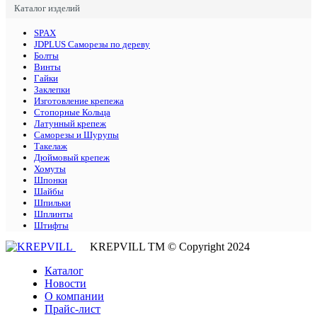
Каталог изделий
SPAX
JDPLUS Саморезы по дереву
Болты
Винты
Гайки
Заклепки
Изготовление крепежа
Стопорные Кольца
Латунный крепеж
Саморезы и Шурупы
Такелаж
Дюймовый крепеж
Хомуты
Шпонки
Шайбы
Шпильки
Шплинты
Штифты
KREPVILL ТМ © Copyright 2024
Каталог
Новости
О компании
Прайс-лист