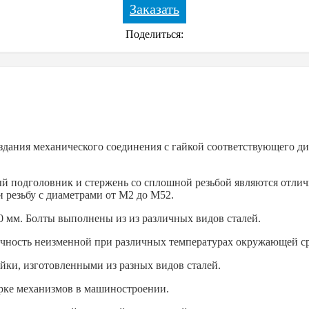
Заказать
Поделиться:
оздания механического соединения с гайкой соответствующего д
ый подголовник и стержень со сплошной резьбой являются отлич
и резьбу с диаметрами от М2 до М52.
0 мм. Болты выполнены из из различных видов сталей.
очность неизменной при различных температурах окружающей с
айки, изготовленными из разных видов сталей.
орке механизмов в машиностроении.