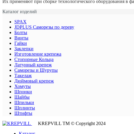
Их применяют при сборке технологического оборудования в ф
Каталог изделий
SPAX
JDPLUS Саморезы по дереву
Болты
Винты
Гайки
Заклепки
Изготовление крепежа
Стопорные Кольца
Латунный крепеж
Саморезы и Шурупы
Такелаж
Дюймовый крепеж
Хомуты
Шпонки
Шайбы
Шпильки
Шплинты
Штифты
KREPVILL ТМ © Copyright 2024
Каталог