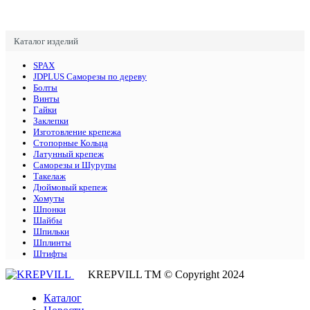
Каталог изделий
SPAX
JDPLUS Саморезы по дереву
Болты
Винты
Гайки
Заклепки
Изготовление крепежа
Стопорные Кольца
Латунный крепеж
Саморезы и Шурупы
Такелаж
Дюймовый крепеж
Хомуты
Шпонки
Шайбы
Шпильки
Шплинты
Штифты
KREPVILL ТМ © Copyright 2024
Каталог